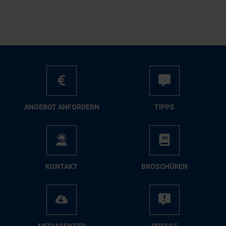
AN­GE­BOT AN­FOR­DERN
TIPPS
KON­TAKT
BRO­SCHÜ­REN