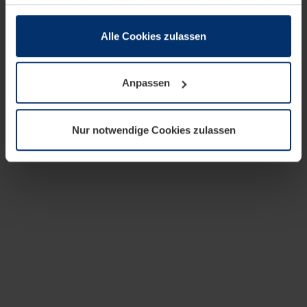
zusammen, die Sie ihnen bereitgestellt haben oder die
sie im Rahmen Ihrer Nutzung der Dienste gesammelt
haben.
Alle Cookies zulassen
Rechtlich können wir Cookies auf Ihrem Gerät speichern,
wenn diese für den Betrieb dieser Seite unbedingt
Anpassen
notwendig sind. Für alle anderen Cookie-Typen benötigen
wir Ihre Erlaubnis. Ihre Einwilligung können Sie jederzeit
in der Cookie-Erläuterung auf der Seite
Nur notwendige Cookies zulassen
Datenschutzerklärung
unserer Website ändern oder
widerrufen.