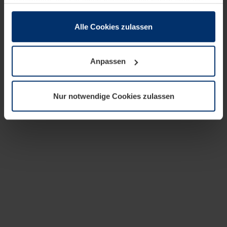
zusammen, die Sie ihnen bereitgestellt haben oder die
sie im Rahmen Ihrer Nutzung der Dienste gesammelt
haben.
Alle Cookies zulassen
Rechtlich können wir Cookies auf Ihrem Gerät speichern,
wenn diese für den Betrieb dieser Seite unbedingt
Anpassen
notwendig sind. Für alle anderen Cookie-Typen benötigen
wir Ihre Erlaubnis. Ihre Einwilligung können Sie jederzeit
in der Cookie-Erläuterung auf der Seite
Nur notwendige Cookies zulassen
Datenschutzerklärung
unserer Website ändern oder
widerrufen.