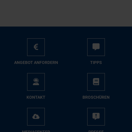
AN­GE­BOT AN­FOR­DERN
TIPPS
KON­TAKT
BRO­SCHÜ­REN