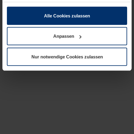
zusammen, die Sie ihnen bereitgestellt haben oder die
sie im Rahmen Ihrer Nutzung der Dienste gesammelt
haben.
Alle Cookies zulassen
Rechtlich können wir Cookies auf Ihrem Gerät speichern,
wenn diese für den Betrieb dieser Seite unbedingt
Anpassen
notwendig sind. Für alle anderen Cookie-Typen benötigen
wir Ihre Erlaubnis. Ihre Einwilligung können Sie jederzeit
in der Cookie-Erläuterung auf der Seite
Nur notwendige Cookies zulassen
Datenschutzerklärung
unserer Website ändern oder
widerrufen.