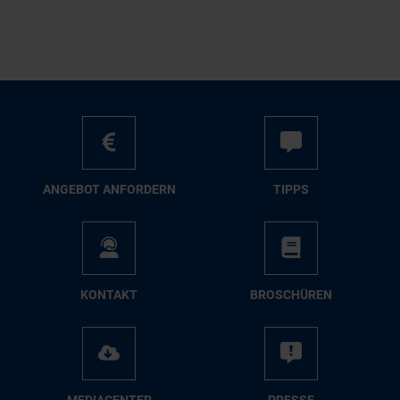
AN­GE­BOT AN­FOR­DERN
TIPPS
KON­TAKT
BRO­SCHÜ­REN