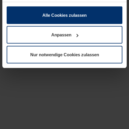
zusammen, die Sie ihnen bereitgestellt haben oder die
sie im Rahmen Ihrer Nutzung der Dienste gesammelt
haben.
Alle Cookies zulassen
Rechtlich können wir Cookies auf Ihrem Gerät speichern,
wenn diese für den Betrieb dieser Seite unbedingt
Anpassen
notwendig sind. Für alle anderen Cookie-Typen benötigen
wir Ihre Erlaubnis. Ihre Einwilligung können Sie jederzeit
in der Cookie-Erläuterung auf der Seite
Nur notwendige Cookies zulassen
Datenschutzerklärung
unserer Website ändern oder
widerrufen.