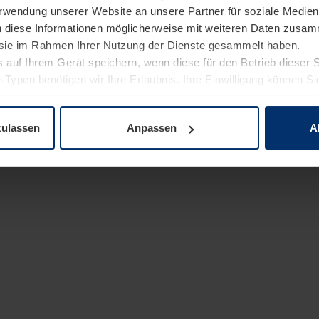
Verwendung unserer Website an unsere Partner für soziale Medi
n diese Informationen möglicherweise mit weiteren Daten zusam
e sie im Rahmen Ihrer Nutzung der Dienste gesammelt haben.
 auf Ihrem Gerät speichern, wenn diese für den Betrieb dieser 
-Typen benötigen wir Ihre Erlaubnis. Ihre Einwilligung können Sie
enschutzerklärung
unserer Website ändern oder widerrufen.
zulassen
Anpassen
A