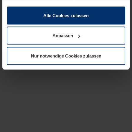
zusammen, die Sie ihnen bereitgestellt haben oder die
sie im Rahmen Ihrer Nutzung der Dienste gesammelt
haben.
Alle Cookies zulassen
Rechtlich können wir Cookies auf Ihrem Gerät speichern,
wenn diese für den Betrieb dieser Seite unbedingt
Anpassen
notwendig sind. Für alle anderen Cookie-Typen benötigen
wir Ihre Erlaubnis. Ihre Einwilligung können Sie jederzeit
in der Cookie-Erläuterung auf der Seite
Nur notwendige Cookies zulassen
Datenschutzerklärung
unserer Website ändern oder
widerrufen.