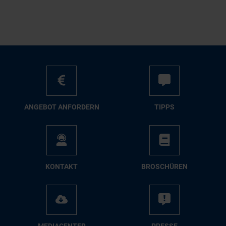
AN­GE­BOT AN­FOR­DERN
TIPPS
KON­TAKT
BRO­SCHÜ­REN