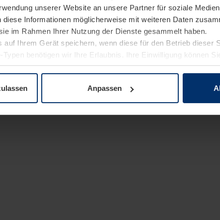
Verwendung unserer Website an unsere Partner für soziale Medi
n diese Informationen möglicherweise mit weiteren Daten zusam
e sie im Rahmen Ihrer Nutzung der Dienste gesammelt haben.
 auf Ihrem Gerät speichern, wenn diese für den Betrieb dieser 
-Typen benötigen wir Ihre Erlaubnis. Ihre Einwilligung können Sie
enschutzerklärung
unserer Website ändern oder widerrufen.
zulassen
Anpassen
A