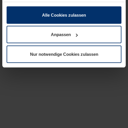
zusammen, die Sie ihnen bereitgestellt haben oder die
sie im Rahmen Ihrer Nutzung der Dienste gesammelt
haben.
Alle Cookies zulassen
Rechtlich können wir Cookies auf Ihrem Gerät speichern,
wenn diese für den Betrieb dieser Seite unbedingt
Anpassen
notwendig sind. Für alle anderen Cookie-Typen benötigen
wir Ihre Erlaubnis. Ihre Einwilligung können Sie jederzeit
in der Cookie-Erläuterung auf der Seite
Nur notwendige Cookies zulassen
Datenschutzerklärung
unserer Website ändern oder
widerrufen.