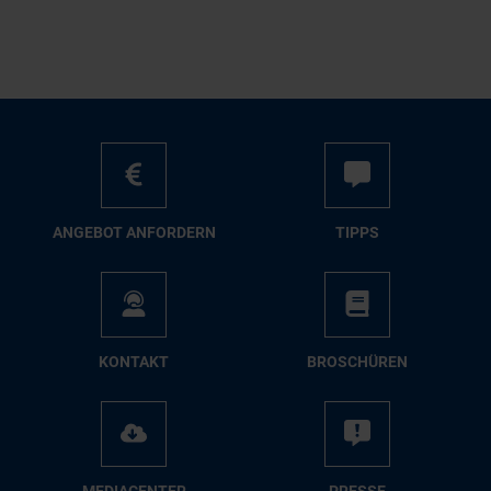
AN­GE­BOT AN­FOR­DERN
TIPPS
KON­TAKT
BRO­SCHÜ­REN