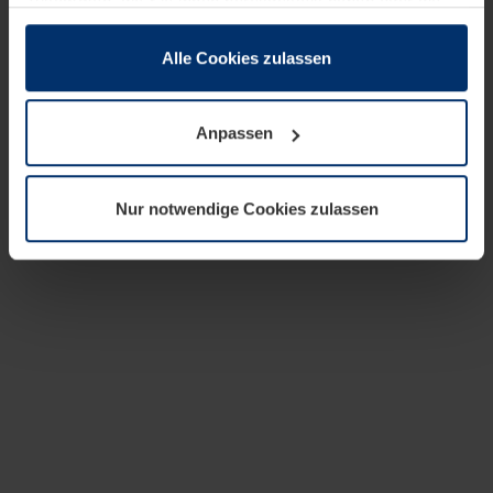
zusammen, die Sie ihnen bereitgestellt haben oder die
sie im Rahmen Ihrer Nutzung der Dienste gesammelt
haben.
Alle Cookies zulassen
Rechtlich können wir Cookies auf Ihrem Gerät speichern,
wenn diese für den Betrieb dieser Seite unbedingt
Anpassen
notwendig sind. Für alle anderen Cookie-Typen benötigen
wir Ihre Erlaubnis. Ihre Einwilligung können Sie jederzeit
in der Cookie-Erläuterung auf der Seite
Nur notwendige Cookies zulassen
Datenschutzerklärung
unserer Website ändern oder
widerrufen.