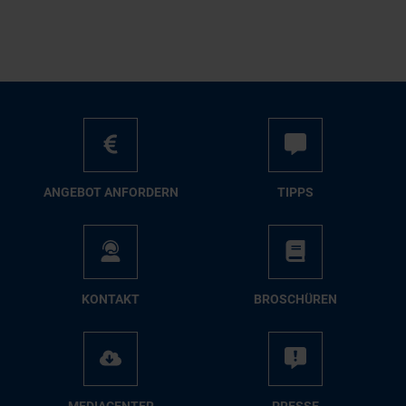
AN­GE­BOT AN­FOR­DERN
TIPPS
KON­TAKT
BRO­SCHÜ­REN