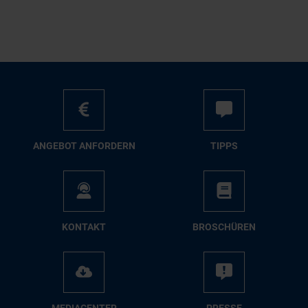
AN­GE­BOT AN­FOR­DERN
TIPPS
KON­TAKT
BRO­SCHÜ­REN