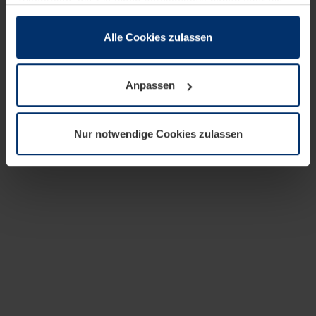
zusammen, die Sie ihnen bereitgestellt haben oder die
sie im Rahmen Ihrer Nutzung der Dienste gesammelt
haben.
Alle Cookies zulassen
Rechtlich können wir Cookies auf Ihrem Gerät speichern,
wenn diese für den Betrieb dieser Seite unbedingt
Anpassen
notwendig sind. Für alle anderen Cookie-Typen benötigen
wir Ihre Erlaubnis. Ihre Einwilligung können Sie jederzeit
in der Cookie-Erläuterung auf der Seite
Nur notwendige Cookies zulassen
Datenschutzerklärung
unserer Website ändern oder
widerrufen.