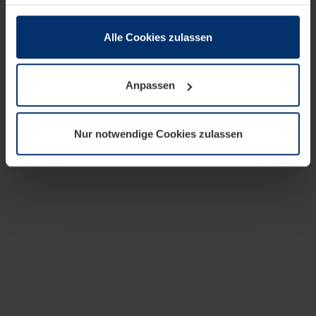
zusammen, die Sie ihnen bereitgestellt haben oder die
sie im Rahmen Ihrer Nutzung der Dienste gesammelt
haben.
Alle Cookies zulassen
Rechtlich können wir Cookies auf Ihrem Gerät speichern,
wenn diese für den Betrieb dieser Seite unbedingt
Anpassen
notwendig sind. Für alle anderen Cookie-Typen benötigen
wir Ihre Erlaubnis. Ihre Einwilligung können Sie jederzeit
in der Cookie-Erläuterung auf der Seite
Nur notwendige Cookies zulassen
Datenschutzerklärung
unserer Website ändern oder
widerrufen.