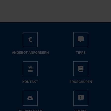
AN­GE­BOT AN­FOR­DERN
TIPPS
KON­TAKT
BRO­SCHÜ­REN