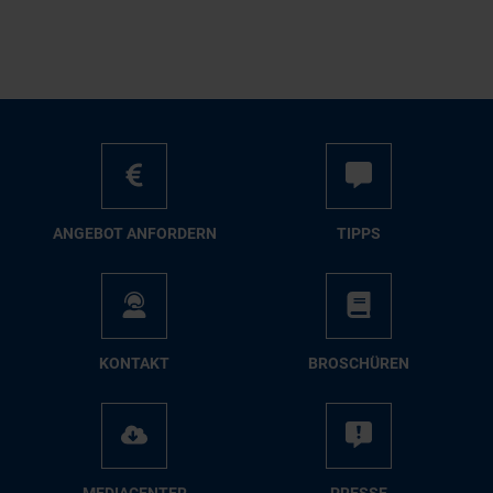
AN­GE­BOT AN­FOR­DERN
TIPPS
KON­TAKT
BRO­SCHÜ­REN