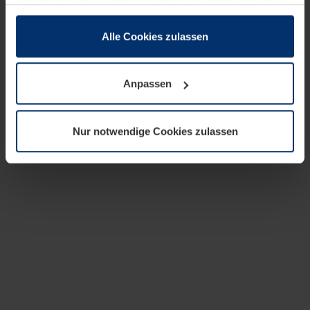
zusammen, die Sie ihnen bereitgestellt haben oder die
sie im Rahmen Ihrer Nutzung der Dienste gesammelt
haben.
Alle Cookies zulassen
Rechtlich können wir Cookies auf Ihrem Gerät speichern,
wenn diese für den Betrieb dieser Seite unbedingt
Anpassen
notwendig sind. Für alle anderen Cookie-Typen benötigen
wir Ihre Erlaubnis. Ihre Einwilligung können Sie jederzeit
in der Cookie-Erläuterung auf der Seite
Nur notwendige Cookies zulassen
Datenschutzerklärung
unserer Website ändern oder
widerrufen.