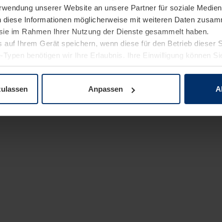
Verwendung unserer Website an unsere Partner für soziale Medi
n diese Informationen möglicherweise mit weiteren Daten zusam
e sie im Rahmen Ihrer Nutzung der Dienste gesammelt haben.
 auf Ihrem Gerät speichern, wenn diese für den Betrieb dieser 
-Typen benötigen wir Ihre Erlaubnis. Ihre Einwilligung können Sie
enschutzerklärung
unserer Website ändern oder widerrufen.
zulassen
Anpassen
A