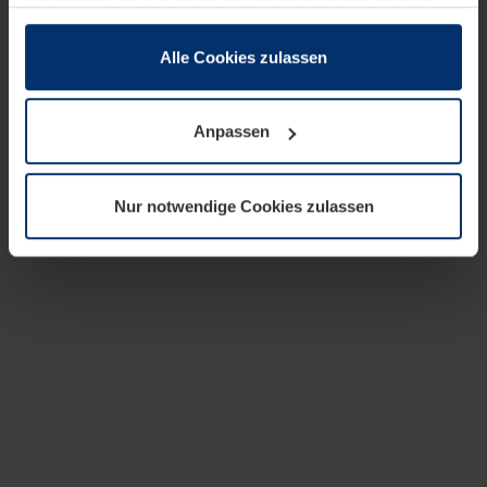
zusammen, die Sie ihnen bereitgestellt haben oder die
sie im Rahmen Ihrer Nutzung der Dienste gesammelt
haben.
Alle Cookies zulassen
Rechtlich können wir Cookies auf Ihrem Gerät speichern,
wenn diese für den Betrieb dieser Seite unbedingt
Anpassen
notwendig sind. Für alle anderen Cookie-Typen benötigen
wir Ihre Erlaubnis. Ihre Einwilligung können Sie jederzeit
in der Cookie-Erläuterung auf der Seite
Nur notwendige Cookies zulassen
Datenschutzerklärung
unserer Website ändern oder
widerrufen.