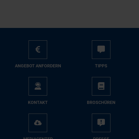
AN­GE­BOT AN­FOR­DERN
TIPPS
KON­TAKT
BRO­SCHÜ­REN