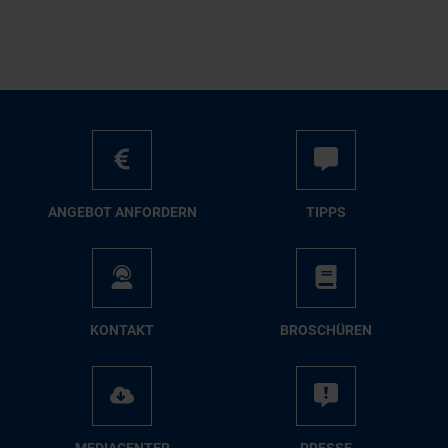
AN­GE­BOT AN­FOR­DERN
TIPPS
KON­TAKT
BRO­SCHÜ­REN