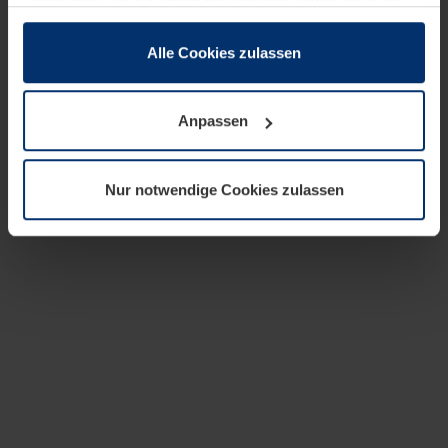
zusammen, die Sie ihnen bereitgestellt haben oder die
sie im Rahmen Ihrer Nutzung der Dienste gesammelt
haben.
Alle Cookies zulassen
Rechtlich können wir Cookies auf Ihrem Gerät speichern,
wenn diese für den Betrieb dieser Seite unbedingt
Anpassen
notwendig sind. Für alle anderen Cookie-Typen benötigen
wir Ihre Erlaubnis. Ihre Einwilligung können Sie jederzeit
in der Cookie-Erläuterung auf der Seite
Nur notwendige Cookies zulassen
Datenschutzerklärung
unserer Website ändern oder
widerrufen.