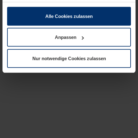
zusammen, die Sie ihnen bereitgestellt haben oder die
sie im Rahmen Ihrer Nutzung der Dienste gesammelt
haben.
Alle Cookies zulassen
Rechtlich können wir Cookies auf Ihrem Gerät speichern,
wenn diese für den Betrieb dieser Seite unbedingt
Anpassen
notwendig sind. Für alle anderen Cookie-Typen benötigen
wir Ihre Erlaubnis. Ihre Einwilligung können Sie jederzeit
in der Cookie-Erläuterung auf der Seite
Nur notwendige Cookies zulassen
Datenschutzerklärung
unserer Website ändern oder
widerrufen.