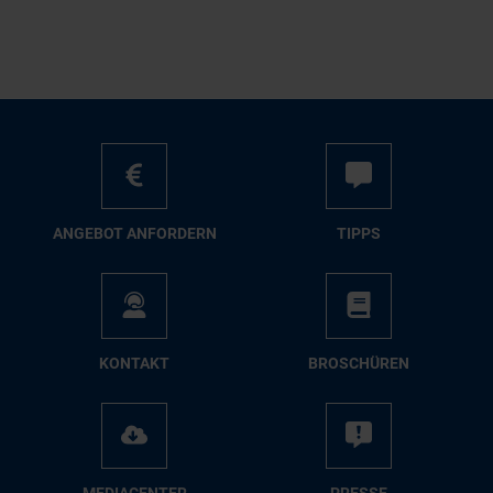
AN­GE­BOT AN­FOR­DERN
TIPPS
KON­TAKT
BRO­SCHÜ­REN