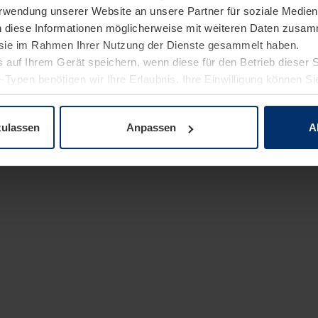
Verwendung unserer Website an unsere Partner für soziale Medi
n diese Informationen möglicherweise mit weiteren Daten zusam
e sie im Rahmen Ihrer Nutzung der Dienste gesammelt haben.
 auf Ihrem Gerät speichern, wenn diese für den Betrieb dieser 
-Typen benötigen wir Ihre Erlaubnis. Ihre Einwilligung können Sie
enschutzerklärung
unserer Website ändern oder widerrufen.
zulassen
Anpassen
A