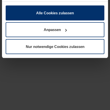
zusammen, die Sie ihnen bereitgestellt haben oder die
sie im Rahmen Ihrer Nutzung der Dienste gesammelt
haben.
Alle Cookies zulassen
Rechtlich können wir Cookies auf Ihrem Gerät speichern,
wenn diese für den Betrieb dieser Seite unbedingt
Anpassen
notwendig sind. Für alle anderen Cookie-Typen benötigen
wir Ihre Erlaubnis. Ihre Einwilligung können Sie jederzeit
in der Cookie-Erläuterung auf der Seite
Nur notwendige Cookies zulassen
Datenschutzerklärung
unserer Website ändern oder
widerrufen.