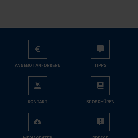
AN­GE­BOT AN­FOR­DERN
TIPPS
KON­TAKT
BRO­SCHÜ­REN