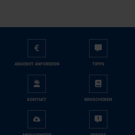
AN­GE­BOT AN­FOR­DERN
TIPPS
KON­TAKT
BRO­SCHÜ­REN