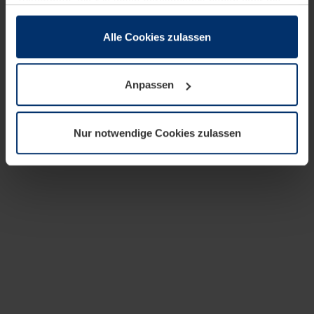
zusammen, die Sie ihnen bereitgestellt haben oder die
sie im Rahmen Ihrer Nutzung der Dienste gesammelt
haben.
Alle Cookies zulassen
Rechtlich können wir Cookies auf Ihrem Gerät speichern,
wenn diese für den Betrieb dieser Seite unbedingt
Anpassen
notwendig sind. Für alle anderen Cookie-Typen benötigen
wir Ihre Erlaubnis. Ihre Einwilligung können Sie jederzeit
in der Cookie-Erläuterung auf der Seite
Nur notwendige Cookies zulassen
Datenschutzerklärung
unserer Website ändern oder
widerrufen.