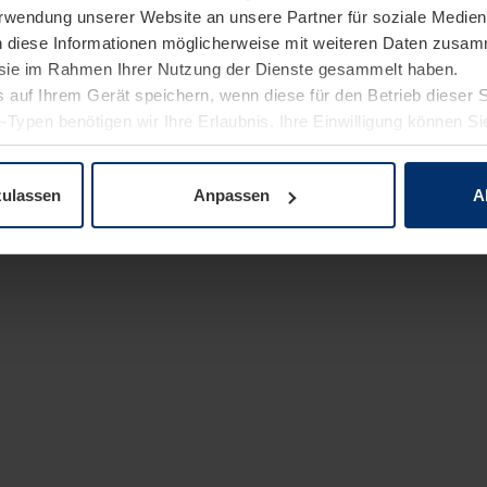
Verwendung unserer Website an unsere Partner für soziale Medi
n diese Informationen möglicherweise mit weiteren Daten zusam
e sie im Rahmen Ihrer Nutzung der Dienste gesammelt haben.
 auf Ihrem Gerät speichern, wenn diese für den Betrieb dieser 
-Typen benötigen wir Ihre Erlaubnis. Ihre Einwilligung können Sie
enschutzerklärung
unserer Website ändern oder widerrufen.
zulassen
Anpassen
A