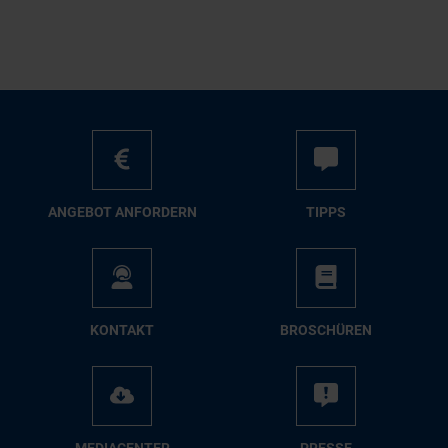
AN­GE­BOT AN­FOR­DERN
TIPPS
KON­TAKT
BRO­SCHÜ­REN