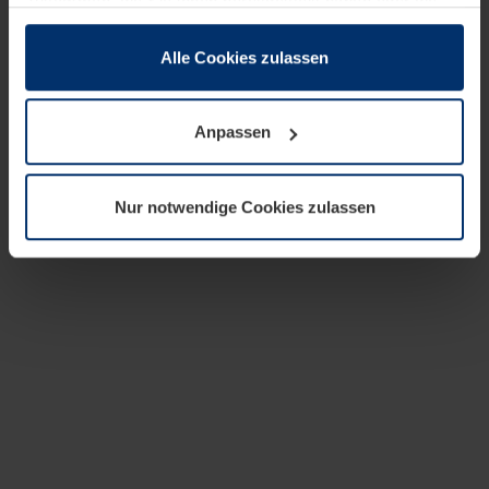
zusammen, die Sie ihnen bereitgestellt haben oder die
sie im Rahmen Ihrer Nutzung der Dienste gesammelt
haben.
Alle Cookies zulassen
Rechtlich können wir Cookies auf Ihrem Gerät speichern,
wenn diese für den Betrieb dieser Seite unbedingt
Anpassen
notwendig sind. Für alle anderen Cookie-Typen benötigen
wir Ihre Erlaubnis. Ihre Einwilligung können Sie jederzeit
in der Cookie-Erläuterung auf der Seite
Nur notwendige Cookies zulassen
Datenschutzerklärung
unserer Website ändern oder
widerrufen.