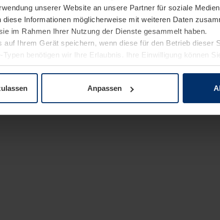
Verwendung unserer Website an unsere Partner für soziale Medi
n diese Informationen möglicherweise mit weiteren Daten zusam
e sie im Rahmen Ihrer Nutzung der Dienste gesammelt haben.
 auf Ihrem Gerät speichern, wenn diese für den Betrieb dieser 
-Typen benötigen wir Ihre Erlaubnis. Ihre Einwilligung können Sie
enschutzerklärung
unserer Website ändern oder widerrufen.
zulassen
Anpassen
A