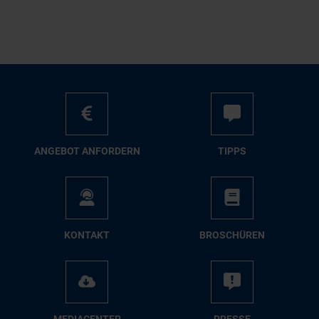
AN­GE­BOT AN­FOR­DERN
TIPPS
KON­TAKT
BRO­SCHÜ­REN