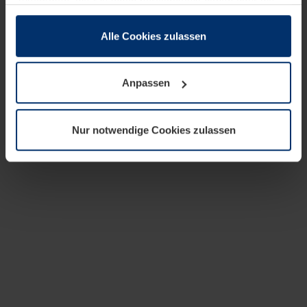
zusammen, die Sie ihnen bereitgestellt haben oder die
sie im Rahmen Ihrer Nutzung der Dienste gesammelt
haben.
Alle Cookies zulassen
Rechtlich können wir Cookies auf Ihrem Gerät speichern,
wenn diese für den Betrieb dieser Seite unbedingt
Anpassen
notwendig sind. Für alle anderen Cookie-Typen benötigen
wir Ihre Erlaubnis. Ihre Einwilligung können Sie jederzeit
in der Cookie-Erläuterung auf der Seite
Nur notwendige Cookies zulassen
Datenschutzerklärung
unserer Website ändern oder
widerrufen.