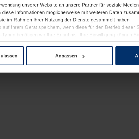
Verwendung unserer Website an unsere Partner für soziale Medi
n diese Informationen möglicherweise mit weiteren Daten zusam
e sie im Rahmen Ihrer Nutzung der Dienste gesammelt haben.
 auf Ihrem Gerät speichern, wenn diese für den Betrieb dieser 
-Typen benötigen wir Ihre Erlaubnis. Ihre Einwilligung können Sie
enschutzerklärung
unserer Website ändern oder widerrufen.
zulassen
Anpassen
A