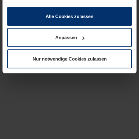
zusammen, die Sie ihnen bereitgestellt haben oder die
sie im Rahmen Ihrer Nutzung der Dienste gesammelt
haben.
Alle Cookies zulassen
Rechtlich können wir Cookies auf Ihrem Gerät speichern,
wenn diese für den Betrieb dieser Seite unbedingt
Anpassen
notwendig sind. Für alle anderen Cookie-Typen benötigen
wir Ihre Erlaubnis. Ihre Einwilligung können Sie jederzeit
in der Cookie-Erläuterung auf der Seite
Nur notwendige Cookies zulassen
Datenschutzerklärung
unserer Website ändern oder
widerrufen.