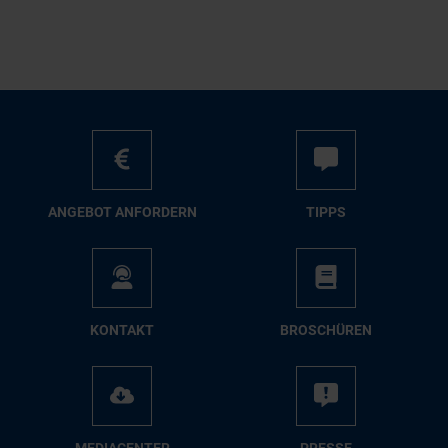
AN­GE­BOT AN­FOR­DERN
TIPPS
KON­TAKT
BRO­SCHÜ­REN