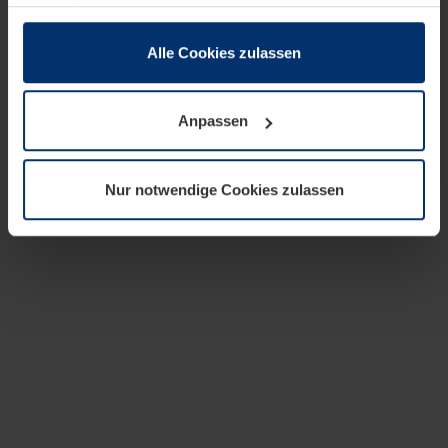
zusammen, die Sie ihnen bereitgestellt haben oder die
sie im Rahmen Ihrer Nutzung der Dienste gesammelt
haben.
Alle Cookies zulassen
Rechtlich können wir Cookies auf Ihrem Gerät speichern,
wenn diese für den Betrieb dieser Seite unbedingt
Anpassen
notwendig sind. Für alle anderen Cookie-Typen benötigen
wir Ihre Erlaubnis. Ihre Einwilligung können Sie jederzeit
in der Cookie-Erläuterung auf der Seite
Nur notwendige Cookies zulassen
Datenschutzerklärung
unserer Website ändern oder
widerrufen.