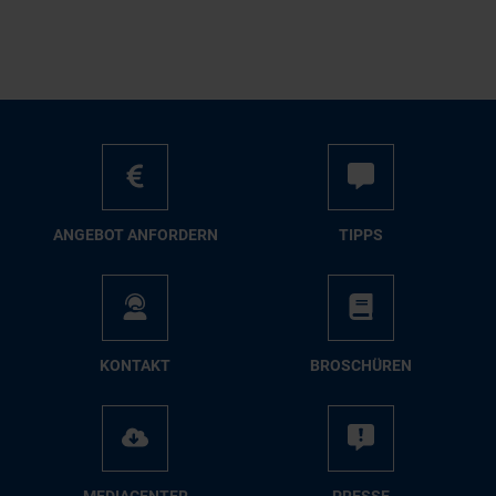
AN­GE­BOT AN­FOR­DERN
TIPPS
KON­TAKT
BRO­SCHÜ­REN