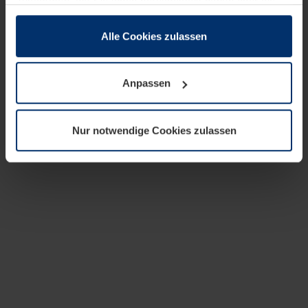
zusammen, die Sie ihnen bereitgestellt haben oder die
sie im Rahmen Ihrer Nutzung der Dienste gesammelt
haben.
Alle Cookies zulassen
Rechtlich können wir Cookies auf Ihrem Gerät speichern,
wenn diese für den Betrieb dieser Seite unbedingt
Anpassen
notwendig sind. Für alle anderen Cookie-Typen benötigen
wir Ihre Erlaubnis. Ihre Einwilligung können Sie jederzeit
in der Cookie-Erläuterung auf der Seite
Nur notwendige Cookies zulassen
Datenschutzerklärung
unserer Website ändern oder
widerrufen.