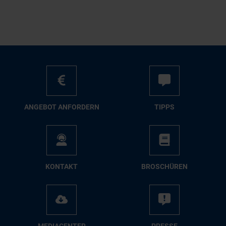
AN­GE­BOT AN­FOR­DERN
TIPPS
KON­TAKT
BRO­SCHÜ­REN