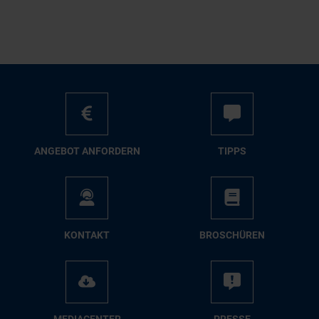
AN­GE­BOT AN­FOR­DERN
TIPPS
KON­TAKT
BRO­SCHÜ­REN