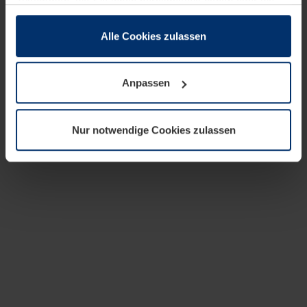
zusammen, die Sie ihnen bereitgestellt haben oder die
sie im Rahmen Ihrer Nutzung der Dienste gesammelt
haben.
Alle Cookies zulassen
Rechtlich können wir Cookies auf Ihrem Gerät speichern,
wenn diese für den Betrieb dieser Seite unbedingt
Anpassen
notwendig sind. Für alle anderen Cookie-Typen benötigen
wir Ihre Erlaubnis. Ihre Einwilligung können Sie jederzeit
in der Cookie-Erläuterung auf der Seite
Nur notwendige Cookies zulassen
Datenschutzerklärung
unserer Website ändern oder
widerrufen.