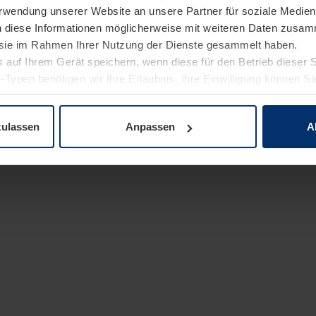
Verwendung unserer Website an unsere Partner für soziale Medi
n diese Informationen möglicherweise mit weiteren Daten zusam
e sie im Rahmen Ihrer Nutzung der Dienste gesammelt haben.
 auf Ihrem Gerät speichern, wenn diese für den Betrieb dieser 
-Typen benötigen wir Ihre Erlaubnis. Ihre Einwilligung können Sie
enschutzerklärung
unserer Website ändern oder widerrufen.
zulassen
Anpassen
A