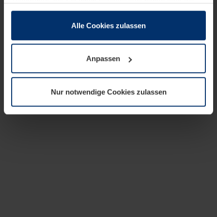
zusammen, die Sie ihnen bereitgestellt haben oder die
sie im Rahmen Ihrer Nutzung der Dienste gesammelt
haben.
Alle Cookies zulassen
Rechtlich können wir Cookies auf Ihrem Gerät speichern,
wenn diese für den Betrieb dieser Seite unbedingt
Anpassen
notwendig sind. Für alle anderen Cookie-Typen benötigen
wir Ihre Erlaubnis. Ihre Einwilligung können Sie jederzeit
in der Cookie-Erläuterung auf der Seite
Nur notwendige Cookies zulassen
Datenschutzerklärung
unserer Website ändern oder
widerrufen.