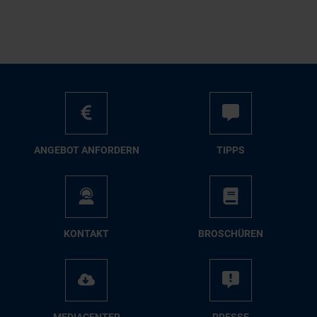
AN­GE­BOT AN­FOR­DERN
TIPPS
KON­TAKT
BRO­SCHÜ­REN