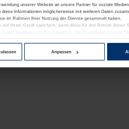
Verwendung unserer Website an unsere Partner für soziale Medi
n diese Informationen möglicherweise mit weiteren Daten zusam
e sie im Rahmen Ihrer Nutzung der Dienste gesammelt haben.
 auf Ihrem Gerät speichern, wenn diese für den Betrieb dieser 
-Typen benötigen wir Ihre Erlaubnis. Ihre Einwilligung können Sie
enschutzerklärung
unserer Website ändern oder widerrufen.
zulassen
Anpassen
A