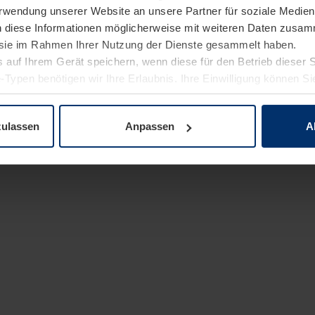
Verwendung unserer Website an unsere Partner für soziale Medi
n diese Informationen möglicherweise mit weiteren Daten zusam
e sie im Rahmen Ihrer Nutzung der Dienste gesammelt haben.
 auf Ihrem Gerät speichern, wenn diese für den Betrieb dieser 
-Typen benötigen wir Ihre Erlaubnis. Ihre Einwilligung können Sie
enschutzerklärung
unserer Website ändern oder widerrufen.
zulassen
Anpassen
A