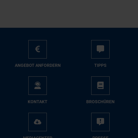
AN­GE­BOT AN­FOR­DERN
TIPPS
KON­TAKT
BRO­SCHÜ­REN