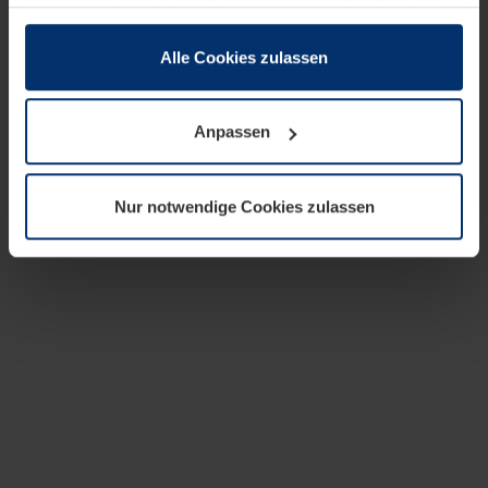
zusammen, die Sie ihnen bereitgestellt haben oder die
sie im Rahmen Ihrer Nutzung der Dienste gesammelt
haben.
Alle Cookies zulassen
Rechtlich können wir Cookies auf Ihrem Gerät speichern,
wenn diese für den Betrieb dieser Seite unbedingt
Anpassen
notwendig sind. Für alle anderen Cookie-Typen benötigen
wir Ihre Erlaubnis. Ihre Einwilligung können Sie jederzeit
in der Cookie-Erläuterung auf der Seite
Nur notwendige Cookies zulassen
Datenschutzerklärung
unserer Website ändern oder
widerrufen.