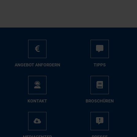
AN­GE­BOT AN­FOR­DERN
TIPPS
KON­TAKT
BRO­SCHÜ­REN