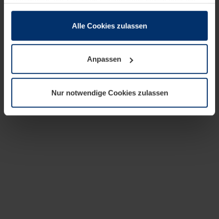
zusammen, die Sie ihnen bereitgestellt haben oder die
sie im Rahmen Ihrer Nutzung der Dienste gesammelt
haben.
Alle Cookies zulassen
Rechtlich können wir Cookies auf Ihrem Gerät speichern,
wenn diese für den Betrieb dieser Seite unbedingt
Anpassen
notwendig sind. Für alle anderen Cookie-Typen benötigen
wir Ihre Erlaubnis. Ihre Einwilligung können Sie jederzeit
in der Cookie-Erläuterung auf der Seite
Nur notwendige Cookies zulassen
Datenschutzerklärung
unserer Website ändern oder
widerrufen.