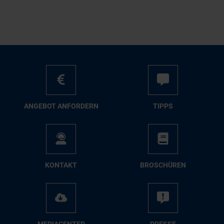
AN­GE­BOT AN­FOR­DERN
TIPPS
KON­TAKT
BRO­SCHÜ­REN