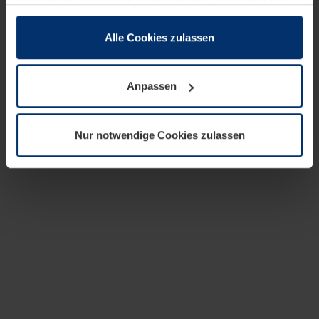
zusammen, die Sie ihnen bereitgestellt haben oder die
sie im Rahmen Ihrer Nutzung der Dienste gesammelt
haben.
Alle Cookies zulassen
Rechtlich können wir Cookies auf Ihrem Gerät speichern,
wenn diese für den Betrieb dieser Seite unbedingt
Anpassen
notwendig sind. Für alle anderen Cookie-Typen benötigen
wir Ihre Erlaubnis. Ihre Einwilligung können Sie jederzeit
in der Cookie-Erläuterung auf der Seite
Nur notwendige Cookies zulassen
Datenschutzerklärung
unserer Website ändern oder
widerrufen.