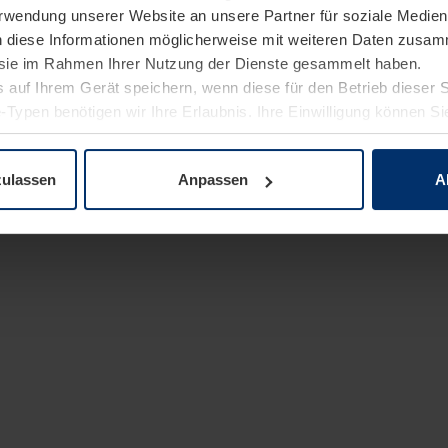
Verwendung unserer Website an unsere Partner für soziale Medi
n diese Informationen möglicherweise mit weiteren Daten zusam
e sie im Rahmen Ihrer Nutzung der Dienste gesammelt haben.
 auf Ihrem Gerät speichern, wenn diese für den Betrieb dieser 
-Typen benötigen wir Ihre Erlaubnis. Ihre Einwilligung können Sie
enschutzerklärung
unserer Website ändern oder widerrufen.
zulassen
Anpassen
A