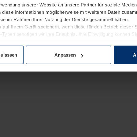
Verwendung unserer Website an unsere Partner für soziale Medi
n diese Informationen möglicherweise mit weiteren Daten zusam
e sie im Rahmen Ihrer Nutzung der Dienste gesammelt haben.
 auf Ihrem Gerät speichern, wenn diese für den Betrieb dieser 
-Typen benötigen wir Ihre Erlaubnis. Ihre Einwilligung können Sie
enschutzerklärung
unserer Website ändern oder widerrufen.
zulassen
Anpassen
A