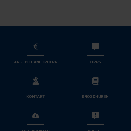
AN­GE­BOT AN­FOR­DERN
TIPPS
KON­TAKT
BRO­SCHÜ­REN