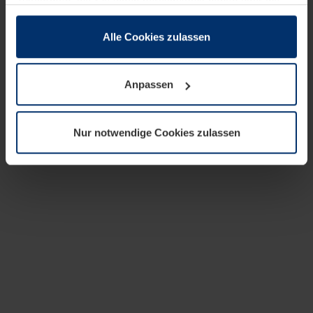
zusammen, die Sie ihnen bereitgestellt haben oder die
sie im Rahmen Ihrer Nutzung der Dienste gesammelt
haben.
Alle Cookies zulassen
Rechtlich können wir Cookies auf Ihrem Gerät speichern,
wenn diese für den Betrieb dieser Seite unbedingt
Anpassen
notwendig sind. Für alle anderen Cookie-Typen benötigen
wir Ihre Erlaubnis. Ihre Einwilligung können Sie jederzeit
in der Cookie-Erläuterung auf der Seite
Nur notwendige Cookies zulassen
Datenschutzerklärung
unserer Website ändern oder
widerrufen.