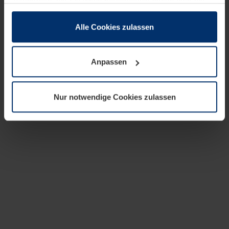
zusammen, die Sie ihnen bereitgestellt haben oder die
sie im Rahmen Ihrer Nutzung der Dienste gesammelt
haben.
Alle Cookies zulassen
Rechtlich können wir Cookies auf Ihrem Gerät speichern,
wenn diese für den Betrieb dieser Seite unbedingt
Anpassen
notwendig sind. Für alle anderen Cookie-Typen benötigen
wir Ihre Erlaubnis. Ihre Einwilligung können Sie jederzeit
in der Cookie-Erläuterung auf der Seite
Nur notwendige Cookies zulassen
Datenschutzerklärung
unserer Website ändern oder
widerrufen.