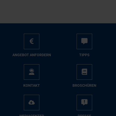
AN­GE­BOT AN­FOR­DERN
TIPPS
KON­TAKT
BRO­SCHÜ­REN