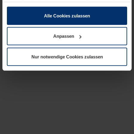
zusammen, die Sie ihnen bereitgestellt haben oder die
sie im Rahmen Ihrer Nutzung der Dienste gesammelt
haben.
Alle Cookies zulassen
Rechtlich können wir Cookies auf Ihrem Gerät speichern,
wenn diese für den Betrieb dieser Seite unbedingt
Anpassen
notwendig sind. Für alle anderen Cookie-Typen benötigen
wir Ihre Erlaubnis. Ihre Einwilligung können Sie jederzeit
in der Cookie-Erläuterung auf der Seite
Nur notwendige Cookies zulassen
Datenschutzerklärung
unserer Website ändern oder
widerrufen.