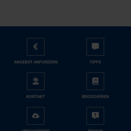
AN­GE­BOT AN­FOR­DERN
TIPPS
KON­TAKT
BRO­SCHÜ­REN