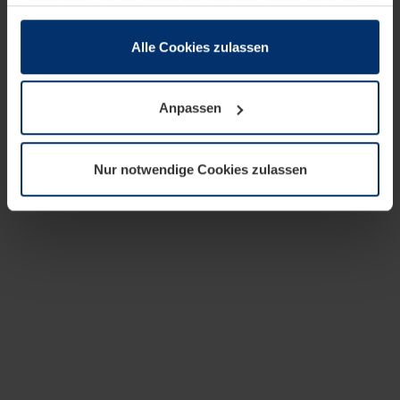
zusammen, die Sie ihnen bereitgestellt haben oder die
sie im Rahmen Ihrer Nutzung der Dienste gesammelt
haben.
Alle Cookies zulassen
Rechtlich können wir Cookies auf Ihrem Gerät speichern,
wenn diese für den Betrieb dieser Seite unbedingt
Anpassen
notwendig sind. Für alle anderen Cookie-Typen benötigen
wir Ihre Erlaubnis. Ihre Einwilligung können Sie jederzeit
in der Cookie-Erläuterung auf der Seite
Nur notwendige Cookies zulassen
Datenschutzerklärung
unserer Website ändern oder
widerrufen.