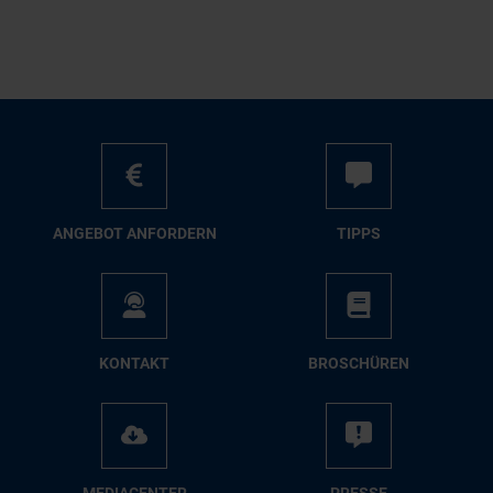
AN­GE­BOT AN­FOR­DERN
TIPPS
KON­TAKT
BRO­SCHÜ­REN