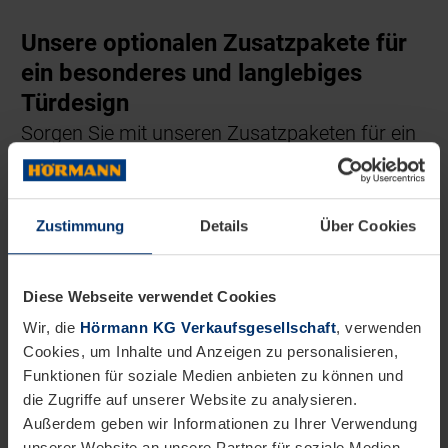
Unsere optionalen Zusatzpakete für
ein besonderes und langlebiges
Türdesign
Sorgen Sie mit unseren Zusatzpaketen für ein
besonders exklusives Design Ihrer
ThermoSafe Haustür oder wählen Sie unser
Reinigungs- und Pflegeset für eine dauerhaft
Zustimmung
Details
Über Cookies
schöne Türansicht ein Leben lang.
Diese Webseite verwendet Cookies
Wir, die
Hörmann KG Verkaufsgesellschaft
, verwenden
Cookies, um Inhalte und Anzeigen zu personalisieren,
Funktionen für soziale Medien anbieten zu können und
die Zugriffe auf unserer Website zu analysieren.
Außerdem geben wir Informationen zu Ihrer Verwendung
unserer Website an unsere Partner für soziale Medien,