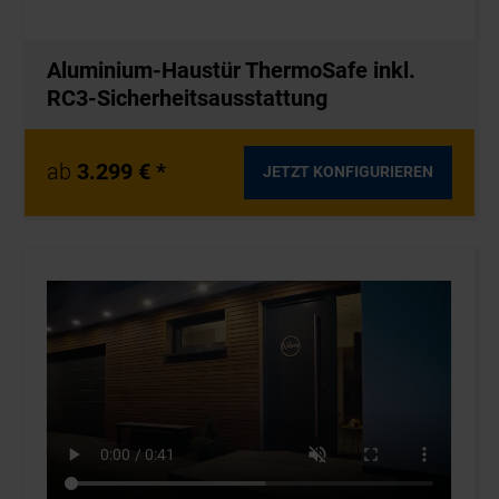
Aluminium-Haustür ThermoSafe inkl.
RC3-Sicherheitsausstattung
ab
3.299 € *
JETZT KONFIGURIEREN
40