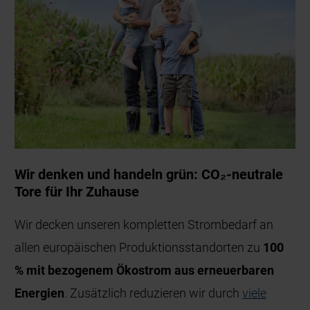
Wir denken und handeln grün: CO₂-neutrale
Tore für Ihr Zuhause
Wir decken unseren kompletten Strombedarf an
allen europäischen Produktionsstandorten zu
100
% mit bezogenem Ökostrom aus erneuerbaren
Energien
. Zusätzlich reduzieren wir durch
viele
weitere Maßnahmen
unseren Energieverbrauch und
sparen jährlich mehr als 75.000 Tonnen CO
ein. Die
2
verbleibenden Emissionen für die Produktion
unserer Aktionstore kompensieren wir mit