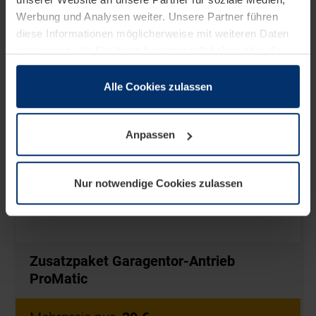
Werbung und Analysen weiter. Unsere Partner führen
diese Informationen möglicherweise mit weiteren Daten
zusammen, die Sie ihnen bereitgestellt haben oder die
sie im Rahmen Ihrer Nutzung der Dienste gesammelt
haben.
Alle Cookies zulassen
Rechtlich können wir Cookies auf Ihrem Gerät speichern,
wenn diese für den Betrieb dieser Seite unbedingt
Anpassen
notwendig sind. Für alle anderen Cookie-Typen benötigen
wir Ihre Erlaubnis. Ihre Einwilligung können Sie jederzeit
in der Cookie-Erläuterung auf der Seite
Nur notwendige Cookies zulassen
Datenschutzerklärung
unserer Website ändern oder
widerrufen.